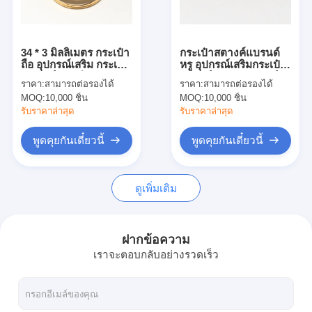
เกี่ยวกับเรา
ทัวร์โรงงาน
34 * 3 มิลลิเมตร กระเป๋า
กระเป๋าสตางค์แบรนด์
ถือ อุปกรณ์เสริม กระเป๋า
หรู อุปกรณ์เสริมกระเป๋า
การควบคุมคุณภาพ
อุปกรณ์ การทํากระเป๋า
สตางค์กระเป๋าสตางค์
ราคา:
สามารถต่อรองได้
ราคา:
สามารถต่อรองได้
อุปกรณ์กุญแจแหวนสําห
กระเป๋าสตางค์
MOQ:
10,000 ชิ้น
MOQ:
10,000 ชิ้น
รับกระเป๋า
ติดต่อเรา
รับราคาล่าสุด
รับราคาล่าสุด
ข่าว
พูดคุยกันเดี๋ยวนี้
พูดคุยกันเดี๋ยวนี้
กรณี
ดูเพิ่มเติม
ล็อคประตูร่อง
ฝากข้อความ
เราจะตอบกลับอย่างรวดเร็ว
ล็อคประตูเหล็กไร้ขัด
กล่องประตูเข้า