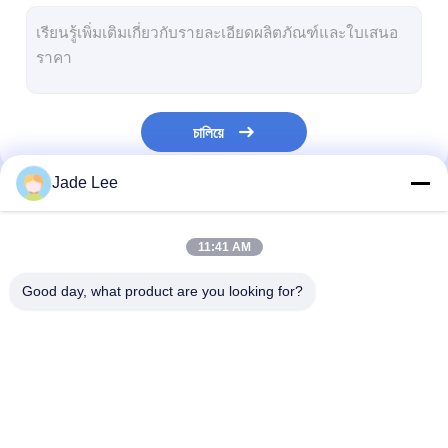
ล็อคประตูอัจฉริยะ
ล็อคประตูโรง
อุปกรณ์เสริมประตู
চালিয়ে
ปุ่มประตูกระบอก
Jade Lee
หลอดล็อค
หมวดหมู่ของเรา
ล็อคตู้อัจฉริยะ
11:41 AM
ล็อคประตูเลื่อนโลหะ
Good day, what product are you looking for?
เครื่องฉีดน้ําที่ฉลาด
สุขภัณฑ์ห้องน้ำ
ล็อคประตูร่อง
ล็อคประตูเหล็กไร้ขัด
กล่องประตูเข้า
แพเนลอาบน้ํา